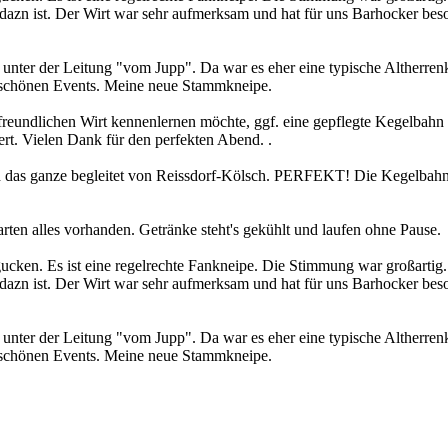
dazn ist. Der Wirt war sehr aufmerksam und hat für uns Barhocker beso
unter der Leitung "vom Jupp". Da war es eher eine typische Altherrenk
 schönen Events. Meine neue Stammkneipe.
reundlichen Wirt kennenlernen möchte, ggf. eine gepflegte Kegelbahn b
rt. Vielen Dank für den perfekten Abend. .
nd das ganze begleitet von Reissdorf-Kölsch. PERFEKT! Die Kegelbahn i
rten alles vorhanden. Getränke steht's gekühlt und laufen ohne Pause.
ken. Es ist eine regelrechte Fankneipe. Die Stimmung war großartig. 
dazn ist. Der Wirt war sehr aufmerksam und hat für uns Barhocker beso
unter der Leitung "vom Jupp". Da war es eher eine typische Altherrenk
 schönen Events. Meine neue Stammkneipe.