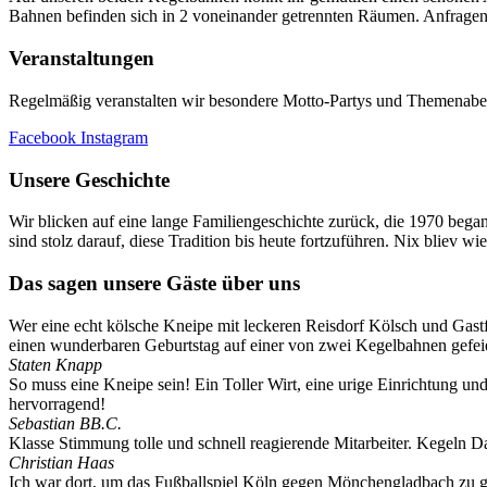
Bahnen befinden sich in 2 voneinander getrennten Räumen. Anfrage
Veranstaltungen
Regelmäßig veranstalten wir besondere Motto-Partys und Themenabende
Facebook
Instagram
Unsere Geschichte
Wir blicken auf eine lange Familiengeschichte zurück, die 1970 began
sind stolz darauf, diese Tradition bis heute fortzuführen. Nix bliev w
Das sagen unsere Gäste über uns
Wer eine echt kölsche Kneipe mit leckeren Reisdorf Kölsch und Gastf
einen wunderbaren Geburtstag auf einer von zwei Kegelbahnen gefeie
Staten Knapp
So muss eine Kneipe sein! Ein Toller Wirt, eine urige Einrichtung u
hervorragend!
Sebastian BB.C.
Klasse Stimmung tolle und schnell reagierende Mitarbeiter. Kegeln Da
Christian Haas
Ich war dort, um das Fußballspiel Köln gegen Mönchengladbach zu guc