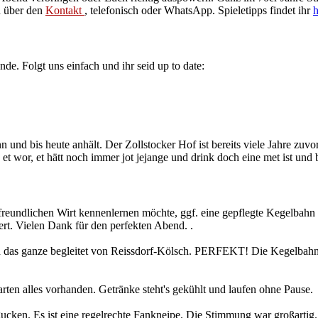
n über den
Kontakt
, telefonisch oder WhatsApp. Spieletipps findet ihr
h
. Folgt uns einfach und ihr seid up to date:
n und bis heute anhält. Der Zollstocker Hof ist bereits viele Jahre zu
ie et wor, et hätt noch immer jot jejange und drink doch eine met ist und
reundlichen Wirt kennenlernen möchte, ggf. eine gepflegte Kegelbahn b
rt. Vielen Dank für den perfekten Abend. .
nd das ganze begleitet von Reissdorf-Kölsch. PERFEKT! Die Kegelbahn i
rten alles vorhanden. Getränke steht's gekühlt und laufen ohne Pause.
ken. Es ist eine regelrechte Fankneipe. Die Stimmung war großartig. 