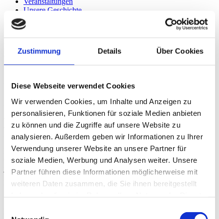
Veranstaltungen
Unsere Geschichte
Kontakt
WÄ NIX WEED, … WEED
Zustimmung
Details
Über Cookies
WEET
Unsere Geschichte
Diese Webseite verwendet Cookies
Wir verwenden Cookies, um Inhalte und Anzeigen zu
Unsere Familiengeschichte beginnt 10. April 1970, als unser Opa
personalisieren, Funktionen für soziale Medien anbieten
Josef Mathissen zusammen mit Oma Gusti, beide damals um die 30
zu können und die Zugriffe auf unsere Website zu
Jahre alt und bereits seit fast zehn Jahren Gastronomen, den
Zollstocker Hof zum ersten Mal eröffnete.
analysieren. Außerdem geben wir Informationen zu Ihrer
Verwendung unserer Website an unsere Partner für
Das Haus an der Vorgebirgstraße 189 ist schon seit Ewigkeiten ein
Ort, an dem man sich gerne auf ein Bier zusammentraf, stand es
soziale Medien, Werbung und Analysen weiter. Unsere
jedoch bis zu jenem Tag schon seit längerem leer. Er war ein
Partner führen diese Informationen möglicherweise mit
grandiose Zeit im „Höffje“. Zahlreiche Vereine u.a. auch die „Junge
weiteren Daten zusammen, die Sie ihnen bereitgestellt
vum Vringsveedel“ und die „Adler Schützen“ zählten zu seinen
Stammgästen.
haben oder die sie im Rahmen Ihrer Nutzung der Dienste
gesammelt haben.
Einwilligungsauswahl
Nach einer kurzen Unterbrechung blieb Josef bis 2017 fest hinter